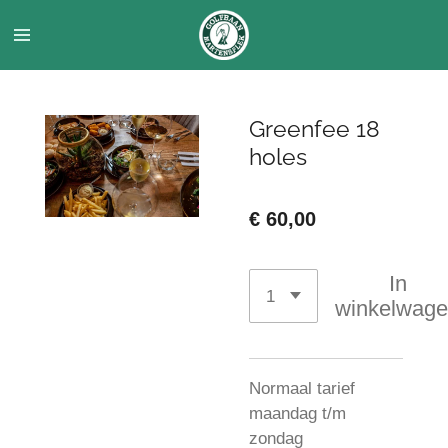
Ga
direct
naar
de
hoofdinhoud
Greenfee 18
holes
€ 60,00
In
winkelwag
Normaal tarief
maandag t/m
zondag