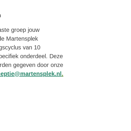
n
vaste groep jouw
de Martensplek
ngscyclus van 10
specifiek onderdeel. Deze
worden gegeven door onze
ceptie@martensplek.nl
.