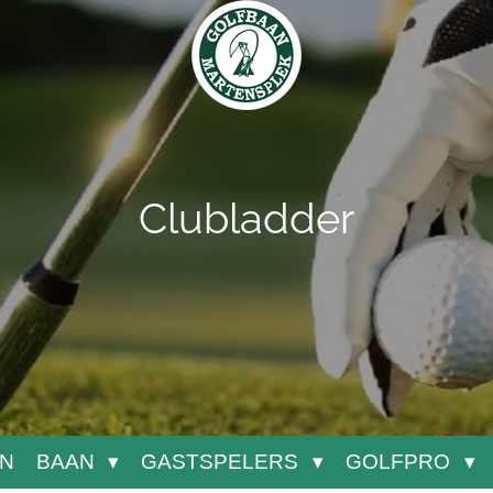
Clubladder
N
BAAN
GASTSPELERS
GOLFPRO