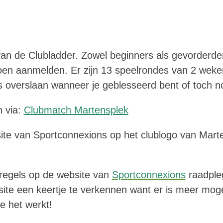
 van de Clubladder. Zowel beginners als gevorde
zoen aanmelden. Er zijn 13 speelrondes van 2 weke
es overslaan wanneer je geblesseerd bent of toch n
 via:
Clubmatch Martensplek
te van Sportconnexions op het clublogo van Martens
lregels op de website van
Sportconnexions
raadple
ite een keertje te verkennen want er is meer mogel
oe het werkt!