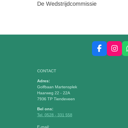
De Wedstrijdcommissie
F
I
a
n
c
s
CONTACT
e
t
b
a
Adres:
o
g
Golfbaan Martensplek
o
r
Haarweg 22 - 22A
k
a
7936 TP Tiendeveen
m
Bel ons:
Tel. 0528 - 331 558
E-mail: