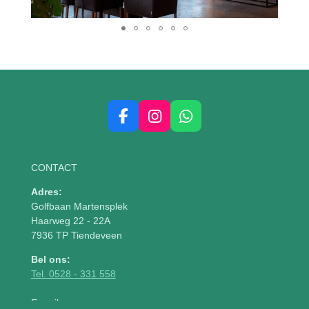
F
I
W
a
n
h
c
s
a
e
t
t
CONTACT
b
a
s
o
g
A
Adres:
o
r
p
Golfbaan Martensplek
k
a
p
Haarweg 22 - 22A
m
7936 TP Tiendeveen
Bel ons:
Tel. 0528 - 331 558
E-mail: